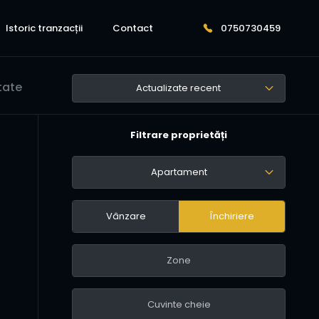
Istoric tranzacții
Contact
0750730459
ltate
Actualizate recent
Filtrare proprietăți
Apartament
Vânzare
Închiriere