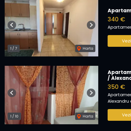
Apartame
340 €
Apartament
Previous
Next
Vezi
1
/
7
Harta
Apartame
/ Alexan
350 €
Apartament
Previous
Next
Alexandru c
Vezi
1
/
10
Harta