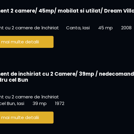
nt 2 camere/ 45mp/ mobilat si utilat/ Dream Vill
 cu 2 camere de închiriat
Canta, Iasi
45 mp
2008
 mai multe detalii
nt de inchiriat cu 2 Camere/ 39mp / nedecoman
dru cel Bun
 cu 2 camere de închiriat
el Bun, Iasi
39 mp
1972
 mai multe detalii