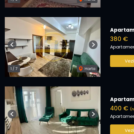
Apartame
380 €
Apartament
Previous
Next
Vezi
1
/
7
Harta
Apartame
400 €
(n
Apartament
Previous
Next
Vezi