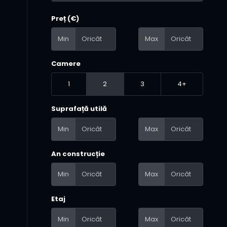
Preț (€)
Min
Max
Camere
1
2
3
4+
Suprafață utilă
Min
Max
An construcție
Min
Max
Etaj
Min
Max