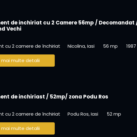
nt de inchiriat cu 2 Camere 56mp / Decomandat 
nd Vechi
 cu 2 camere de închiriat
Nicolina, Iasi
56 mp
1987
 mai multe detalii
nt de inchiriast / 52mp/ zona Podu Ros
 cu 2 camere de închiriat
Podu Ros, Iasi
52 mp
 mai multe detalii