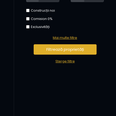
Construcții noi
Comision 0%
Exclusivități
Mai multe filtre
Șterge filtre