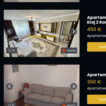
Apartame
Etaj 2 Ro
450 €
Previous
Next
Apartament
Vezi
1
/
10
Harta
Apartame
350 €
Apartament
Previous
Next
Vezi
1
/
9
Harta