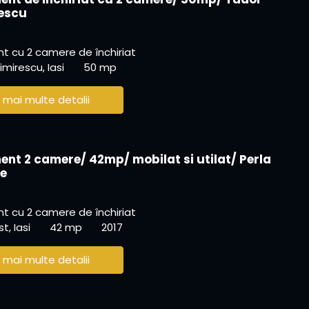
escu
 cu 2 camere de închiriat
mirescu, Iasi
50 mp
 mai multe detalii
nt 2 camere/ 42mp/ mobilat si utilat/ Perla
e
 cu 2 camere de închiriat
t, Iasi
42 mp
2017
 mai multe detalii