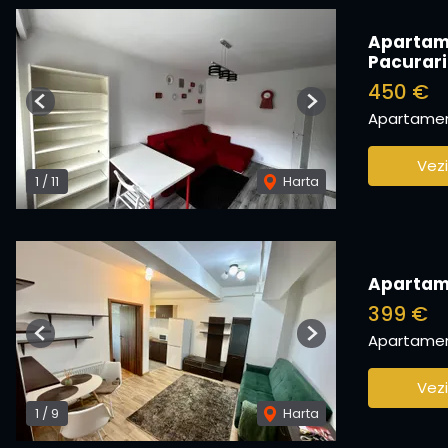
Apartame
Pacurari
450 €
Previous
Next
Apartament
Vezi
1
/
11
Harta
Apartame
399 €
Apartament
Previous
Next
Vezi
1
/
9
Harta