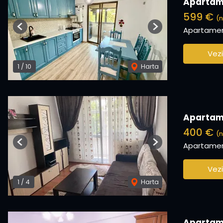
Apartame
599 €
(n
Apartament
Previous
Next
Vezi
1
/
10
Harta
Apartame
400 €
(n
Apartament
Previous
Next
Vezi
1
/
4
Harta
Apartame