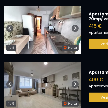
Apartame
70mp/ zo
415 €
Previous
Next
Apartament
Vezi
1
/
8
Harta
Apartame
400 €
Apartament
Previous
Next
Vezi
1
/
5
Harta