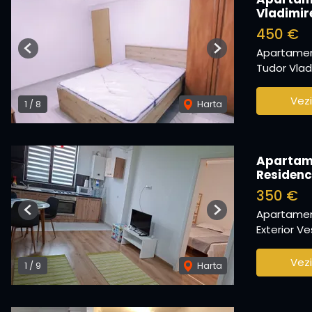
Vladimir
450 €
Apartament
Previous
Next
Tudor Vladi
Vezi
1
/
8
Harta
Apartame
Residenc
350 €
Apartament
Previous
Next
Exterior Ves
Vezi
1
/
9
Harta