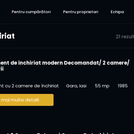
Pentru cumpărători
Pentru proprietari
Echipa
riat
21 rezu
nt de inchiriat modern Decomandat/ 2 camere/
ii
 cu 2 camere de închiriat
Gara, Iasi
55 mp
1985
 mai multe detalii