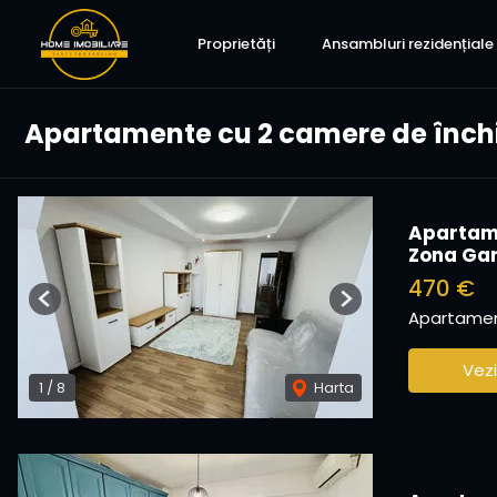
Proprietăți
Ansambluri rezidențiale
Apartamente cu 2 camere de închi
Apartame
Zona Gar
470 €
Previous
Next
Apartament
Vezi
1
/
8
Harta