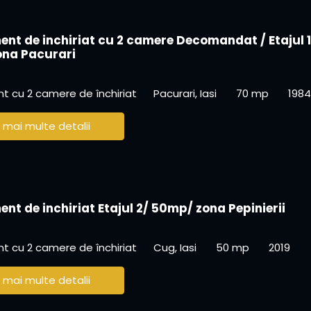
nt de inchiriat cu 2 camere Decomandat / Etajul 1
na Pacurari
 cu 2 camere de închiriat
Pacurari, Iasi
70 mp
1984
 mai multe detalii
nt de inchiriat Etajul 2/ 50mp/ zona Pepinierii
 cu 2 camere de închiriat
Cug, Iasi
50 mp
2019
 mai multe detalii