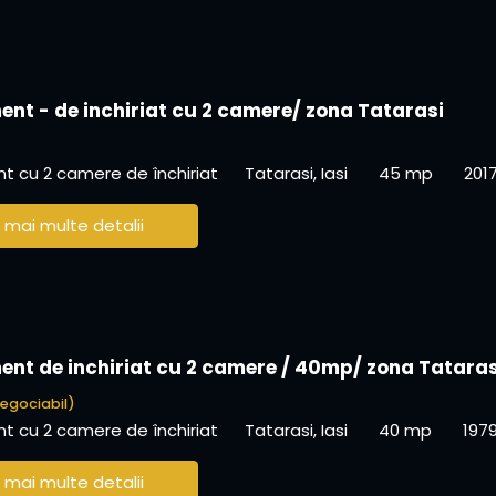
nt - de inchiriat cu 2 camere/ zona Tatarasi
 cu 2 camere de închiriat
Tatarasi, Iasi
45 mp
201
 mai multe detalii
nt de inchiriat cu 2 camere / 40mp/ zona Tataras
egociabil)
 cu 2 camere de închiriat
Tatarasi, Iasi
40 mp
197
 mai multe detalii