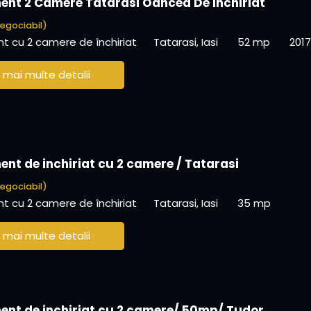
nt 2 Camere Tatarasi Oancea De Inchiriat
egociabil)
 cu 2 camere de închiriat
Tatarasi, Iasi
52 mp
2017
 mai multe detalii
nt de inchiriat cu 2 camere / Tatarasi
egociabil)
 cu 2 camere de închiriat
Tatarasi, Iasi
35 mp
 mai multe detalii
nt de inchiriat cu 2 camere/ 50mp/ Tudor