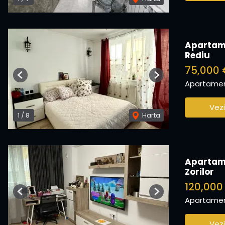
Apartame
Rediu
75,000 
Previous
Next
Apartamen
Vezi
1
/
8
Harta
Apartame
Zorilor
120,00
Previous
Next
Apartamen
Vezi