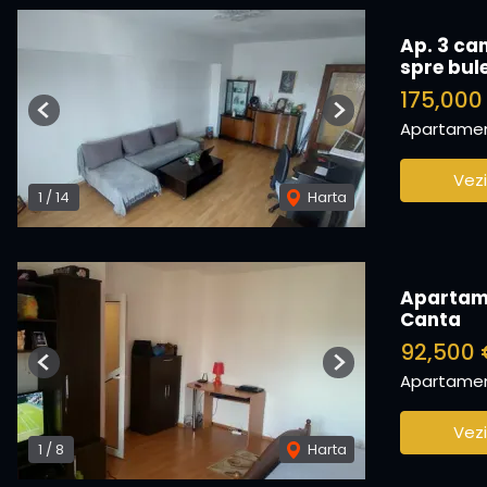
Ap. 3 ca
spre bul
175,00
Previous
Next
Apartamen
Vezi
1
/
14
Harta
Apartame
Canta
92,500
Previous
Next
Apartamen
Vezi
1
/
8
Harta