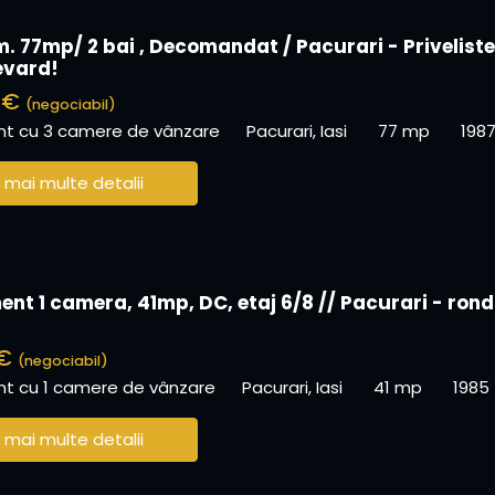
m. 77mp/ 2 bai , Decomandat / Pacurari - Priveliste
evard!
0 €
(negociabil)
t cu 3 camere de vânzare
Pacurari, Iasi
77 mp
198
 mai multe detalii
nt 1 camera, 41mp, DC, etaj 6/8 // Pacurari - rond
 €
(negociabil)
t cu 1 camere de vânzare
Pacurari, Iasi
41 mp
1985
 mai multe detalii