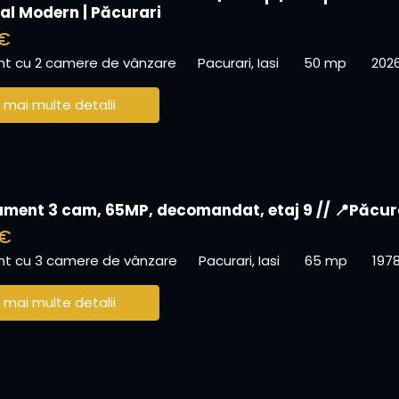
ial Modern | Păcurari
 €
t cu 2 camere de vânzare
Pacurari, Iasi
50 mp
202
 mai multe detalii
ment 3 cam, 65MP, decomandat, etaj 9 // 📍Păcur
 €
t cu 3 camere de vânzare
Pacurari, Iasi
65 mp
197
 mai multe detalii