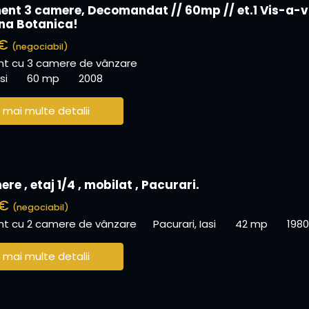
nt 3 camere, Decomandat // 60mp // et.1 Vis-a-v
na Botanica!
 €
(negociabil)
t cu 3 camere de vânzare
si
60 mp
2008
 mai multe detalii
re , etaj 1/4 , mobilat , Pacurari.
 €
(negociabil)
t cu 2 camere de vânzare
Pacurari, Iasi
42 mp
1980
 mai multe detalii