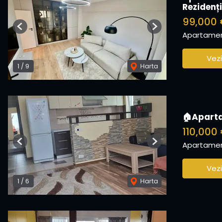
Rezidenț
99,000
Previous
Next
Apartamen
Vezi
1
/
9
Harta
🏠Aparta
110,000
Apartamen
Previous
Next
Vezi
1
/
6
Harta