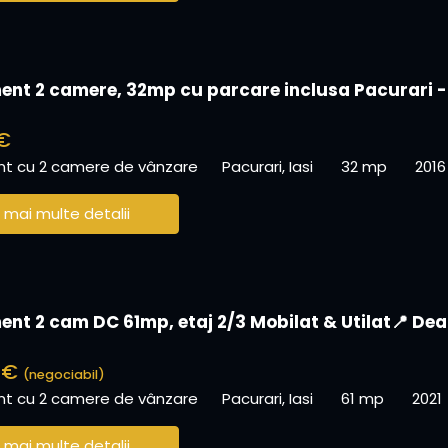
nt 2 camere, 32mp cu parcare inclusa Pacurari -
€
t cu 2 camere de vânzare
Pacurari, Iasi
32 mp
2016
 mai multe detalii
nt 2 cam DC 61mp, etaj 2/3 Mobilat & Utilat📍 Dea
0 €
(negociabil)
t cu 2 camere de vânzare
Pacurari, Iasi
61 mp
2021
 mai multe detalii