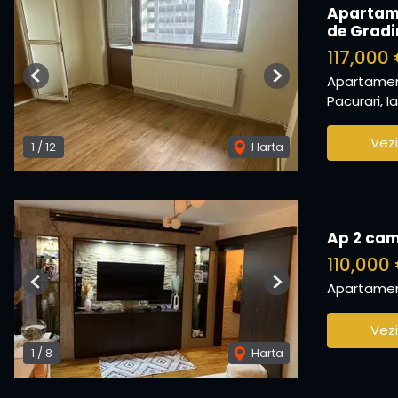
Apartame
de Gradi
117,000
Apartamen
Previous
Next
Pacurari, Ia
Vezi
1
/
12
Harta
Ap 2 came
110,000
Apartamen
Previous
Next
Vezi
1
/
8
Harta