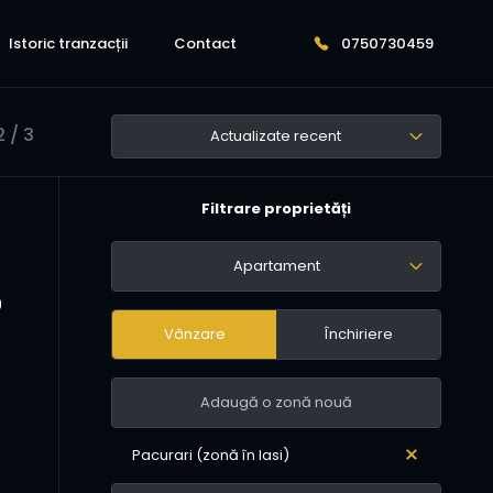
Istoric tranzacții
Contact
0750730459
 / 3
Actualizate recent
Filtrare proprietăți
Apartament
0
Vânzare
Închiriere
Pacurari (zonă în Iasi)