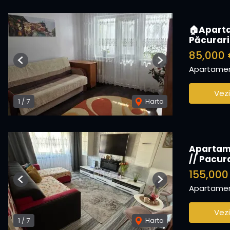
🏠Aparta
Păcurari
85,000
Previous
Next
Apartamen
Vezi
1
/
7
Harta
Apartame
// Pacur
155,00
Previous
Next
Apartamen
Vezi
1
/
7
Harta