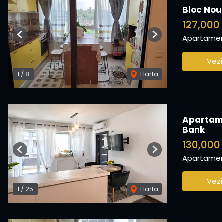
Bloc Nou
127,000
Apartamen
Previous
Next
Vezi
1
/
8
Harta
Apartame
Bank
130,00
Previous
Next
Apartamen
Vezi
1
/
25
Harta