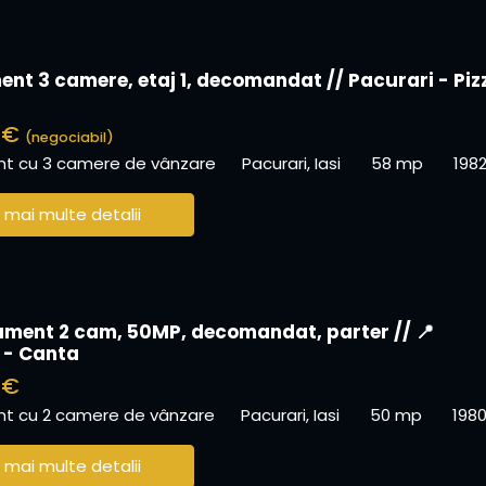
nt 3 camere, etaj 1, decomandat // Pacurari - Piz
0 €
(negociabil)
t cu 3 camere de vânzare
Pacurari, Iasi
58 mp
198
 mai multe detalii
ment 2 cam, 50MP, decomandat, parter // 📍
 - Canta
 €
t cu 2 camere de vânzare
Pacurari, Iasi
50 mp
198
 mai multe detalii