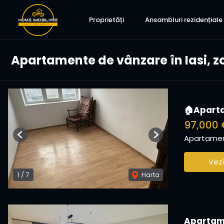
Proprietăți
Ansambluri rezidențiale
Apartamente de vânzare în Iasi, z
🏠Aparta
97,000 
Apartamen
Previous
Next
Vezi
1
/
7
Harta
Apartame