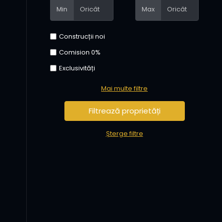
Min
Max
Construcții noi
Comision 0%
Exclusivități
Mai multe filtre
Șterge filtre