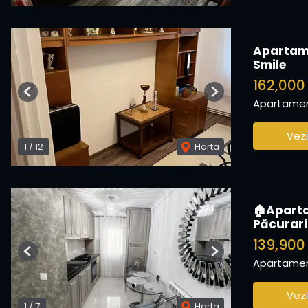
Apartame
Smile
162,00
Previous
Next
Apartamen
Vezi
1
/
12
Harta
🏠Aparta
Păcurari
139,900
Previous
Next
Apartamen
Vezi
1
/
7
Harta