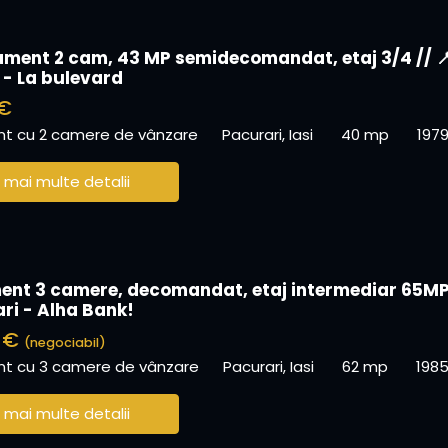
ment 2 cam, 43 MP semidecomandat, etaj 3/4 // 
 - La bulevard
 €
t cu 2 camere de vânzare
Pacurari, Iasi
40 mp
197
 mai multe detalii
nt 3 camere, decomandat, etaj intermediar 65MP
ari - Alha Bank!
0 €
(negociabil)
t cu 3 camere de vânzare
Pacurari, Iasi
62 mp
198
 mai multe detalii