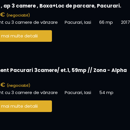
 , ap 3 camere , Boxa+Loc de parcare, Pacurari.
 €
(negociabil)
t cu 3 camere de vânzare
Pacurari, Iasi
66 mp
2017
 mai multe detalii
nt Pacurari 3camere/ et.1, 59mp // Zona - Alpha
0 €
(negociabil)
t cu 3 camere de vânzare
Pacurari, Iasi
54 mp
 mai multe detalii