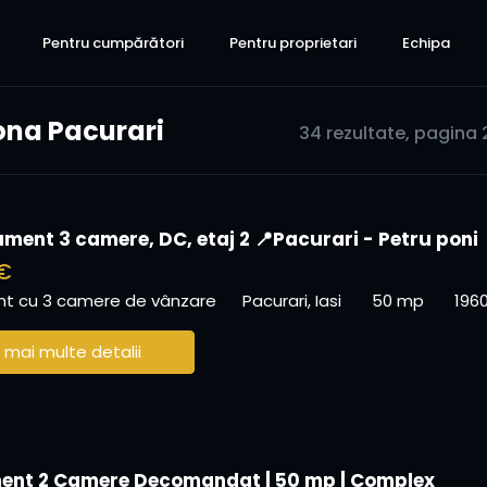
Pentru cumpărători
Pentru proprietari
Echipa
ona Pacurari
34 rezultate, pagina 2
ment 3 camere, DC, etaj 2 📍Pacurari - Petru poni
€
t cu 3 camere de vânzare
Pacurari, Iasi
50 mp
196
 mai multe detalii
nt 2 Camere Decomandat | 50 mp | Complex