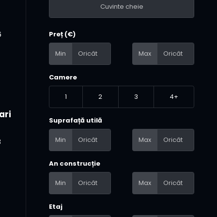
6
Preț (€)
Min
Max
Camere
1
2
3
4+
ari
Suprafață utilă
Min
Max
8
An construcție
Min
Max
Etaj